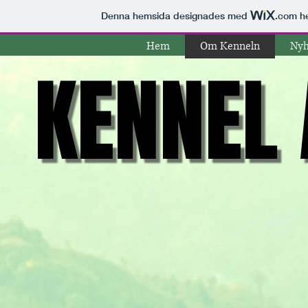
Denna hemsida designades med
.com
he
Hem
Om Kenneln
Nyh
KENNEL
KENNEL